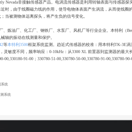
ently Nevada非接触传感器产品。电涡流传感器是利用转轴表面与传
靠近时，由于线圈磁力线的作用，使导电物体表面产生涡流，从而使线圈
化；当被测物体远离探头，将产生负的信号变化。
厂、炼油厂、化工厂、钢铁厂、水泵厂、风机厂等行业企业。本特利（Bentl
机械轴的振动在线测量和保护。
42
等
本特利3500
框架系统监测。趋近式传感器的校准：用本特利TK-3E涡流
不同的探头直径，灵敏度不同，频率响应：0-10kHz：从3300 XL 前置器到监测器
0,330180-91-00；330780-51-00,330780-50-00,330780-91-00,330780-90-0
测系统
监测系统