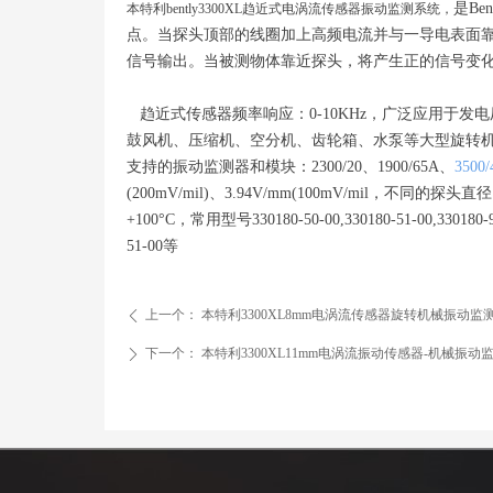
是B
本特利bently3300XL趋近式电涡流传感器振动监测系统，
点。当探头顶部的线圈加上高频电流并与一导电表面
信号输出。当被测物体靠近探头，将产生正的信号变
趋近式传感器频率响应：0-10KHz，广泛应用于发电
鼓风机、压缩机、空分机、齿轮箱、水泵等大型旋转
支持的振动监测器和模块：2300/20、1900/65A、
3500/
(200mV/mil)、3.94V/mm(100mV/mil，
+100°C，常用型号330180-50-00,330180-51-00,330180-90-0
51-00等
上一个：
本特利3300XL8mm电涡流传感器旋转机械振动监
ꄴ
下一个：
本特利3300XL11mm电涡流振动传感器-机械振动
ꄲ