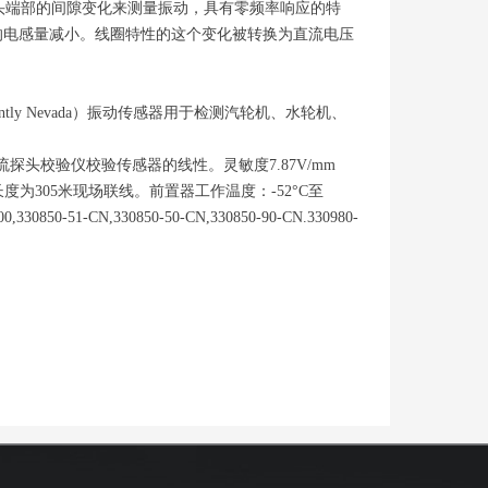
感器探头端部的间隙变化来测量振动，具有零频率响应的特
的电感量减小。线圈特性的这个变化被转换为直流电压
y Nevada）振动传感器用于检测汽轮机、水轮机、
探头校验仪校验传感器的线性。灵敏度7.87V/mm
的最大长度为305米现场联线。前置器工作温度：-52°C至
0,330850-51-CN,330850-50-CN,330850-90-CN.330980-