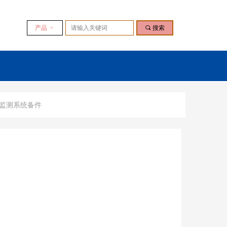
产品
ꀁ
끠
搜索
全监测系统备件