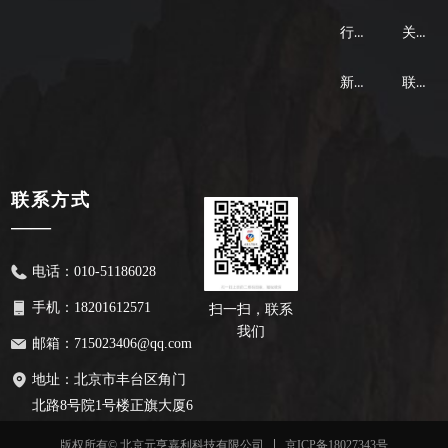
行业应用
关于我们
新闻资讯
联系我们
联系方式
——
电话：
010-51186028
手机：
18201612571
扫一扫，
联系
我们
邮箱：
715023406@qq.com
地址：
北京市丰台区角门
北路8号院1号楼正旗大厦6
层606
京ICP备18027343号
版权所有© 北京元亨嘉利科技有限公司