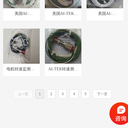
美国AI-
美国AI-TEK
​美国AI-
TEK70085-1010-
70085-1010-328変
TEK70085-1010-
330変磁阻转速传
磁阻转速传感器
327変磁阻转速传
感器
感器
电机转速监测AI-
AI-TEK转速测量
TEK70085-1010-
70085-1010-411被
081转速传感器探
动式速度传感器
头
探头
上一页
1
2
3
4
5
下一页